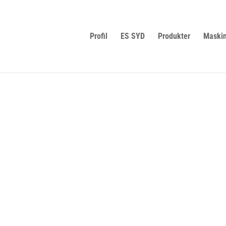
Profil
ES SYD
Produkter
Maskin
AFDELING
DBJERG